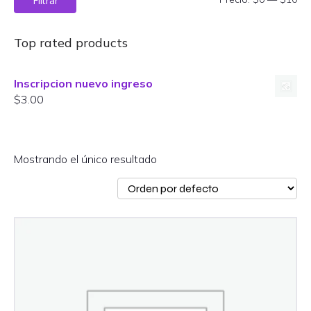
Filtrar
mí
má
Top rated products
Inscripcion nuevo ingreso
$
3.00
Mostrando el único resultado