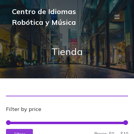
Centro de Idiomas
Robótica y Música
Tienda
Filter by price
Pre
Pre
Precio:
$0
—
$10